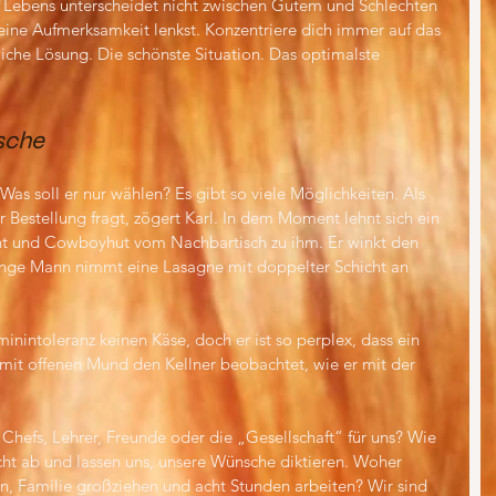
 Lebens unterscheidet nicht zwischen Gutem und Schlechten 
eine Aufmerksamkeit lenkst. Konzentriere dich immer auf das 
che Lösung. Die schönste Situation. Das optimalste 
sche
. Was soll er nur wählen? Es gibt so viele Möglichkeiten. Als 
Bestellung fragt, zögert Karl. In dem Moment lehnt sich ein 
cht und Cowboyhut vom Nachbartisch zu ihm. Er winkt den 
junge Mann nimmt eine Lasagne mit doppelter Schicht an 
inintoleranz keinen Käse, doch er ist so perplex, dass ein 
er mit offenen Mund den Kellner beobachtet, wie er mit der 
, Chefs, Lehrer, Freunde oder die „Gesellschaft“ für uns? Wie 
ht ab und lassen uns, unsere Wünsche diktieren. Woher 
, Familie großziehen und acht Stunden arbeiten? Wir sind 