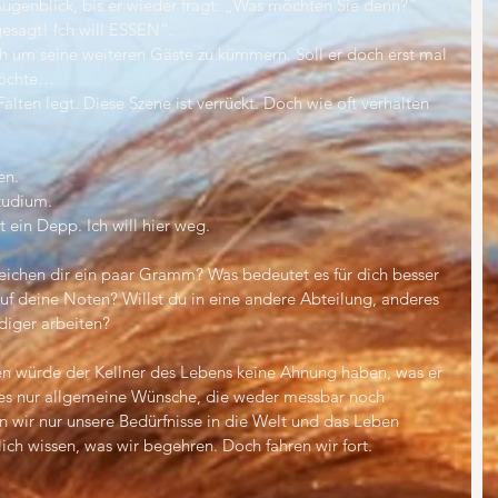
Augenblick, bis er wieder fragt: „Was möchten Sie denn?“ 
esagt! Ich will ESSEN“. 
ich um seine weiteren Gäste zu kümmern. Soll er doch erst mal 
 möchte…
Falten legt. Diese Szene ist verrückt. Doch wie oft verhalten 
en.
tudium. 
t ein Depp. Ich will hier weg.
eichen dir ein paar Gramm? Was bedeutet es für dich besser 
auf deine Noten? Willst du in eine andere Abteilung, anderes 
diger arbeiten?
n würde der Kellner des Lebens keine Ahnung haben, was er 
d es nur allgemeine Wünsche, die weder messbar noch 
en wir nur unsere Bedürfnisse in die Welt und das Leben 
klich wissen, was wir begehren. Doch fahren wir fort.