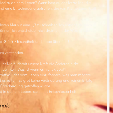
hied zu deinem Leben? Wann hast du das letzte Mal die 
d eine Entscheidung getroffen, die von Klarheit und Kraft 
hsten Klausur eine 1,3 zu schreiben!Ich entscheide mich 
können!Ich entscheide mich dreimal in der Woche Sport zu 
or Glück, Gesundheit und Liebe überläuft!
ns verstanden.
ns Klein, damit unsere Kraft die Anderen nicht 
nt wirken. Was ist wenn es nicht klappt? 
 kraftvoll das vom Leben einzufordern, was man möchte. 
es zu tun: Es gibt keine Veränderung und keinen Erfolg, 
e Entscheidung getroffen wurde.
 in deinem Leben, dann mit Entschlossenheit.
nale