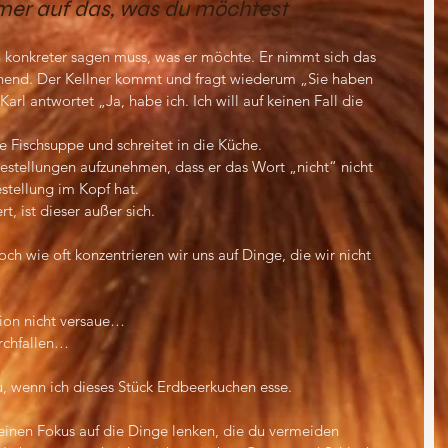
mer auf das, was du möchtest
n konkreter sagen muss, was er möchte. Er nimmt sich das 
ehend. Der Kellner kommt und fragt wiederum „Sie haben 
arl antwortet „Ja, habe ich. Ich will auf keinen Fall die 
die Fischsuppe und schreitet in die Küche.
 Bestellungen aufzunehmen, dass er das Wort „nicht“ nicht 
estellung im Kopf hat.
rt, ist dieser außer sich.
doch wie oft konzentrieren wir uns auf Dinge, die wir nicht 
ation nicht versaue…
urchfallen…
u, wenn ich dieses Stück Erdbeerkuchen esse.
deinen Fokus auf die Dinge lenken, die du vermeiden 