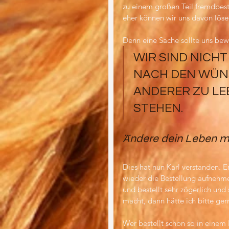
zu einem großen Teil fremdbes
eher können wir uns davon löse
Denn eine Sache sollte uns bewu
WIR SIND NICHT
NACH DEN WÜN
ANDERER ZU LEB
STEHEN.
Ändere dein Leben mi
Dies hat nun Karl verstanden. Er
wieder die Bestellung aufnehmen
und bestellt sehr zögerlich un
macht, dann hätte ich bitte ge
Wer bestellt schon so in einem 