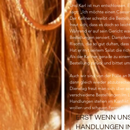
Und Karl ist nun entschlossen. E
sagt: „Ich möchte einen Caesar
Der Kellner schreibt die Bestell
freut sich, dass es doch so leicht
Während er auf sein Gericht war
Bestellungen serviert. Dampfend
Risotto, die so gut duften, das
Hat er mit seinem Salat die ric
Als der Kellner gerade zu einem 
Bestellung zurück und bittet u
Auch wir sind von der Fülle an 
dann gleich wieder abzubrechen
Dienstag freut man sich über se
verschiedene Bestellungen im Le
Handlungen stehen im Konflikt
wollen und schauen Fernsehen,
ERST WENN UNS
HANDLUNGEN IM