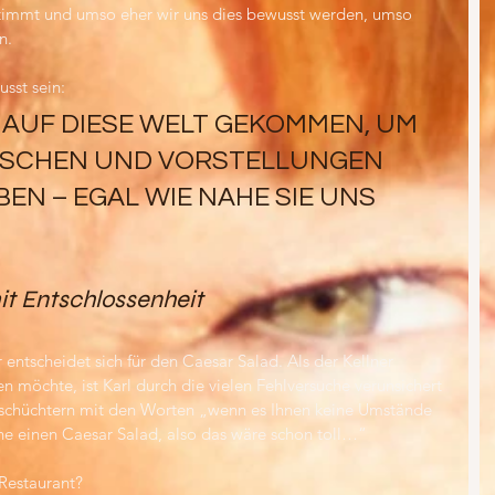
timmt und umso eher wir uns dies bewusst werden, umso 
n.
sst sein:
 AUF DIESE WELT GEKOMMEN, UM 
SCHEN UND VORSTELLUNGEN 
EN – EGAL WIE NAHE SIE UNS 
t Entschlossenheit
 entscheidet sich für den Caesar Salad. Als der Kellner 
 möchte, ist Karl durch die vielen Fehlversuche verunsichert 
d schüchtern mit den Worten „wenn es Ihnen keine Umstände 
rne einen Caesar Salad, also das wäre schon toll…“
Restaurant? 