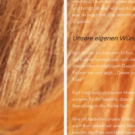
möchtest. Doch der Kellner des
und bringt dir das, worauf du d
was du möchtest. Die bestmögli
Ergebnis.
Unsere eigenen Wün
Karl ist nun ein bisschen hilflos
der Kellner kommt und nach der 
älterer Herr mit faltigem Gesi
Kellner her und sagt: „Dieser 
Käse“.
Karl mag aufgrund seiner Histam
anderer für ihn bestellt, dass 
Bestellung in die Küche läuft.
Wie oft bestellen unsere Eltern
auch Karl geben wir unsere Mac
kommt der Plan von Haus bauen