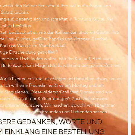
r winkt den Kellner her, schaut ihm tief in die Augen und 
 Salad, pronto.“ 
ung auf, bedankt sich und schreitet in Richtung Küche. Karl 
 ist zu bestellen.
tet, beobachtet er, wie der Kellner den anderen Gästen ihre 
e Thai-Curries, gefüllte Paprika und Zitronen-Fenchel 
s Karl das Wasser im Mund zerläuft.
htige Entscheidung getroffen? 
anderen Tisch laufen wollte, hält ihn Karl auf, zieht seine 
m Bedenkzeit. Sein Magen bleibt während der ganzen Zeit leer.
Möglichkeiten erst mal erschlagen und bestellen etwas, um es 
. Ich will eine Freundin heißt es am Montag und am 
in Singleleben. Diese widersprüchlichen Signale sind wie 
ben. Was soll der Kellner bringen? Auch viele unserer 
 zu unseren Wünschen. Wir naschen, obwohl wir abnehmen 
 obwohl wir uns nach Freunden und Liebenden sehnen.
ERE GEDANKEN, WORTE UND 
 EINKLANG EINE BESTELLUNG 