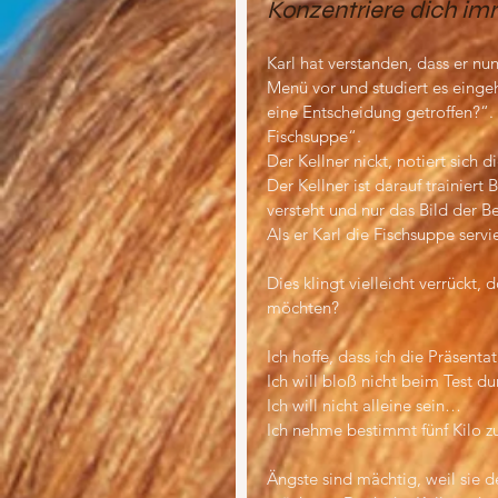
Konzentriere dich im
Karl hat verstanden, dass er nu
Menü vor und studiert es eing
eine Entscheidung getroffen?“. K
Fischsuppe“. 
Der Kellner nickt, notiert sich 
Der Kellner ist darauf trainiert
versteht und nur das Bild der B
Als er Karl die Fischsuppe servie
Dies klingt vielleicht verrückt, 
möchten?
Ich hoffe, dass ich die Präsent
Ich will bloß nicht beim Test d
Ich will nicht alleine sein…
Ich nehme bestimmt fünf Kilo z
Ängste sind mächtig, weil sie 