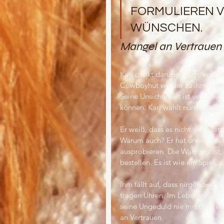
FORMULIEREN V
WÜNSCHEN.
Mangel an Vertrauen
Karl denkt darüber nach, was er
Cowboyhut wieder zu ihm lehnt, b
Seine Unsicherheit ist verschwun
können. Karl wählt nun mit ein
Er weiß, dass es nicht seine let
Warum auch? Er hat unendlich v
ausprobieren. Die Wahrheit ist,
bestellen. Es ist wie ein Spiel, 
Ihm fällt auf, dass nirgendwo 
tragen Uhren. Im Lebensrestauran
seine Ungeduld nie mit dem ver
an Vertrauen.