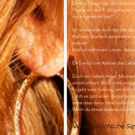
Doch wo liegt hier der Untersc
Fäuste auf den Tisch gehauen un
nur so gestrotzt hat?
Ich entscheide mich bei der näc
fließend Spanisch sprechen zu 
treiben!
Und ich wähle ein Leben, das v
DAS wird vom Kellner des Lebe
Doch wir haben Angst. Machen u
einschüchtert. Bloß nicht arroga
Es gibt viele Gründe, um nicht
Doch es gibt einen guten Grund 
ohne dass davor eine kraftvoll
Wenn du etwas ändern möchtest
Widersprüchliche Sig