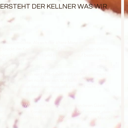
ERSTEHT DER KELLNER WAS WIR 
 wirklich möchte. Als sich der ältere Mann mit dem 
lockt ihn Karl freundlich ab. Er schafft das schon alleine. 
den. Er ist konzentriert und freut sich darauf bestellen zu 
em Lächeln.
zte Bestellung sein wird und daher nicht perfekt sein muss. 
iele Bestellungen noch vor sich und kann noch viel 
 dass Karl immer bestellen muss, er kann nicht nicht 
dessen Regeln er jetzt versteht.
Uhren hängen. Weder der Kellner oder die anderen Gäste 
t existiert das Konstrukt der Zeit nicht. Karl versteht, dass 
streichen von Zeit zu tun hatte, sondern mit seinem Mangel 