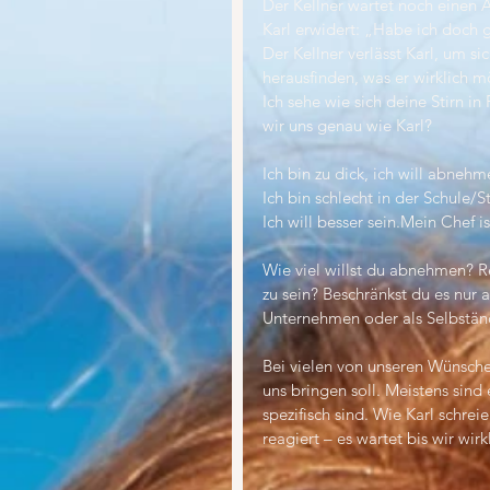
Der Kellner wartet noch einen 
Karl erwidert: „Habe ich doch g
Der Kellner verlässt Karl, um s
herausfinden, was er wirklich
Ich sehe wie sich deine Stirn in 
wir uns genau wie Karl?
Ich bin zu dick, ich will abnehm
Ich bin schlecht in der Schule/S
Ich will besser sein.Mein Chef is
Wie viel willst du abnehmen? R
zu sein? Beschränkst du es nur 
Unternehmen oder als Selbstän
Bei vielen von unseren Wünsche
uns bringen soll. Meistens sin
spezifisch sind. Wie Karl schrei
reagiert – es wartet bis wir wir